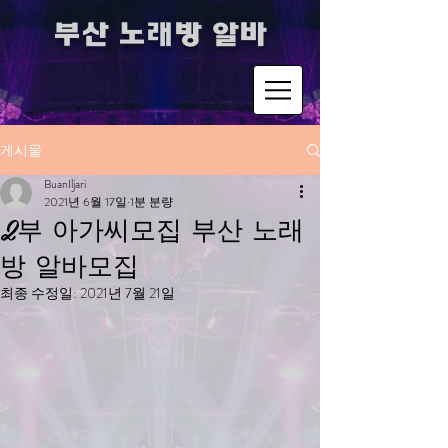
​부산 노래방 알바
게시물
BuanIljari
2021년 6월 17일
1분 분량
2부 아가씨모집 부산 노래
방 알바모집
최종 수정일:
2021년 7월 21일